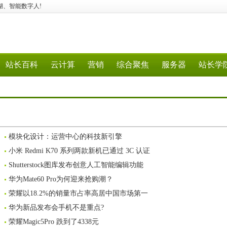
数据湖、智能数字人!
站长百科
云计算
营销
综合聚焦
服务器
站长学
模块化设计：运营中心的科技新引擎
小米 Redmi K70 系列两款新机已通过 3C 认证
Shutterstock图库发布创意人工智能编辑功能
华为Mate60 Pro为何迎来抢购潮？
荣耀以18.2%的销量市占率高居中国市场第一
华为新品发布会手机不是重点?
荣耀Magic5Pro 跌到了4338元