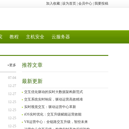
加入收藏
|
设为首页
|
会员中心
|
我要投稿
院
教程
主机安全
云服务器
推荐文章
»更多
07-04
最新更新
12-27
交互优化驱动的实时大数据架构新范式
12-27
交互系统实时响应，驱动运营高效精准
12-25
实时视觉交互：驱动运营中心革新
12-25
iOS实时优化：交互升级赋能运营效能
12-25
VR运营中心：全链路交互升级，智控未来
12-25