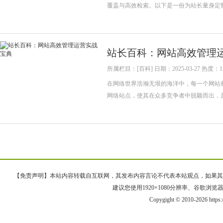
覆盖与高效检索。以下是一份为站长量身定制
站长百科：网站高效管理
所属栏目：[百科] 日期：2025-03-27 热度：1
在网络世界浩瀚无垠的海洋中，每一个网站
网络站点，使其在众多竞争者中脱颖而出，
【免责声明】本站内容转载自互联网，其发布内容言论不代表本站观点，如果其链接、
建议您使用1920×1080分辨率、谷歌浏览器Goo
Copygight © 2010-2026 https