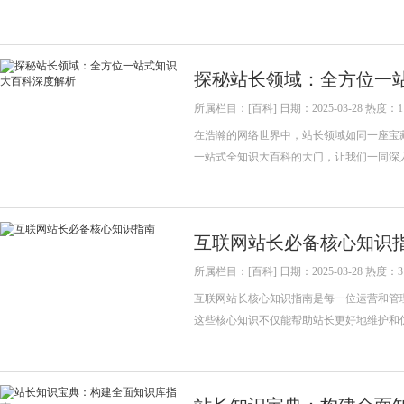
探秘站长领域：全方位一
所属栏目：[百科] 日期：2025-03-28 热度：1
在浩瀚的网络世界中，站长领域如同一座宝
一站式全知识大百科的大门，让我们一同深
互联网站长必备核心知识
所属栏目：[百科] 日期：2025-03-28 热度：3
互联网站长核心知识指南是每一位运营和管
这些核心知识不仅能帮助站长更好地维护和