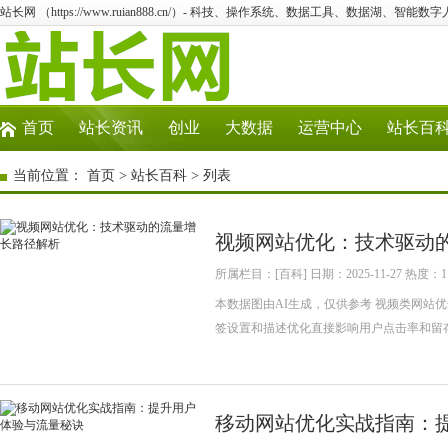
站长网 （https://www.ruian888.cn/）- 科技、操作系统、数据工具、数据湖、智能数字
首页
站长资讯
创业
大数据
运营中心
站长百
当前位置：
首页
>
站长百科
> 列表
视频网站优化：技术驱动
所属栏目：[百科] 日期：2025-11-27 热度：1
本数据图由AI生成，仅供参考 视频类网站
签设置和描述优化直接影响用户点击率和留
移动网站优化实战指南：