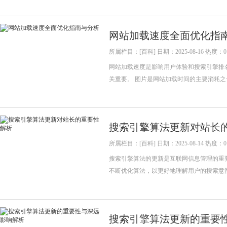
网站加载速度全面优化指
所属栏目：[百科] 日期：2025-08-16 热度：0
网站加载速度是影响用户体验和搜索引擎排
关重要。 图片是网站加载时间的主要消耗
搜索引擎算法更新对站长
所属栏目：[百科] 日期：2025-08-14 热度：0
搜索引擎算法的更新是互联网信息管理的重
不断优化算法，以更好地理解用户的搜索意图。
搜索引擎算法更新的重要