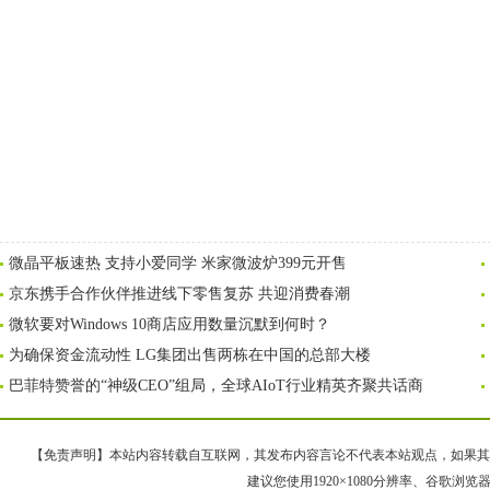
微晶平板速热 支持小爱同学 米家微波炉399元开售
京东携手合作伙伴推进线下零售复苏 共迎消费春潮
微软要对Windows 10商店应用数量沉默到何时？
为确保资金流动性 LG集团出售两栋在中国的总部大楼
巴菲特赞誉的“神级CEO”组局，全球AIoT行业精英齐聚共话商
【免责声明】本站内容转载自互联网，其发布内容言论不代表本站观点，如果其链接、
建议您使用1920×1080分辨率、谷歌浏览器Goo