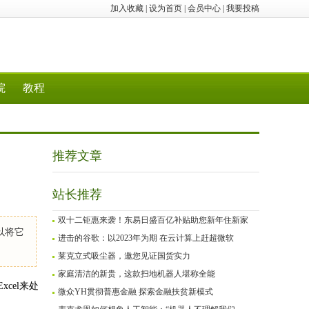
加入收藏
|
设为首页
|
会员中心
|
我要投稿
院
教程
推荐文章
站长推荐
双十二钜惠来袭！东易日盛百亿补贴助您新年住新家
以将它
进击的谷歌：以2023年为期 在云计算上赶超微软
莱克立式吸尘器，邀您见证国货实力
家庭清洁的新贵，这款扫地机器人堪称全能
cel来处
微众YH贯彻普惠金融 探索金融扶贫新模式