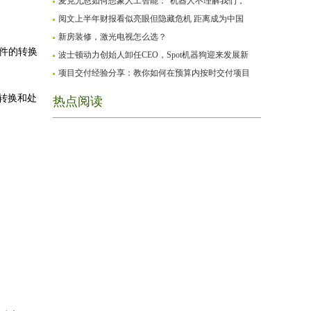
麦克尤恩如何想象人工智能：“机器人不理解我们，
阅文上半年财报看似亮眼但隐藏危机 距离成为中国
新房装修，激光电视怎么选？
文件的转换
波士顿动力创始人卸任CEO，Spot机器狗迎来发展新
项目交付经验分享：教你如何在预算内按时交付项目
F转换和处
热点阅读