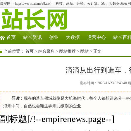
瑞安网 （https://www.ruian888.cn/）- 科技、建站、经验、云计算、5G、大数据,站长网
首页
站长资讯
创业
大数据
运营中心
站长百
当前位置：
首页
>
综合聚焦
>
酷站推荐
>
酷站
> 正文
滴滴从出行到造车，
发布时间：2020-11-23 02:4
导读：
现在的造车领域就像是大航海时代，每个人都想进来分一杯
浪潮中间，自然也会诞生弄潮儿级别的企业
副标题[/!--empirenews.page--]