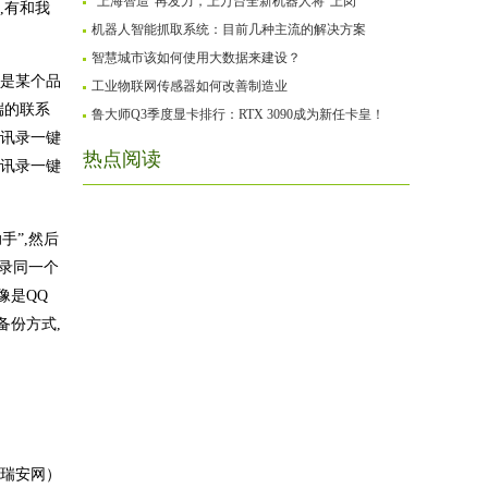
“上海智造”再发力，上万台全新机器人将“上岗”
,有和我
机器人智能抓取系统：目前几种主流的解决方案
智慧城市该如何使用大数据来建设？
的是某个品
工业物联网传感器如何改善制造业
端的联系
鲁大师Q3季度显卡排行：RTX 3090成为新任卡皇！
通讯录一键
热点阅读
通讯录一键
手”,然后
登录同一个
像是QQ
备份方式,
瑞安网）