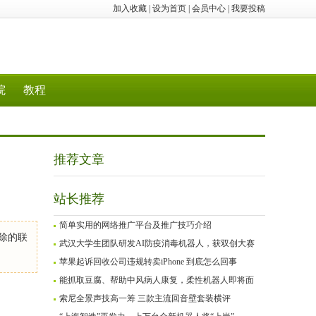
加入收藏
|
设为首页
|
会员中心
|
我要投稿
院
教程
推荐文章
站长推荐
简单实用的网络推广平台及推广技巧介绍
除的联
武汉大学生团队研发AI防疫消毒机器人，获双创大赛
苹果起诉回收公司违规转卖iPhone 到底怎么回事
能抓取豆腐、帮助中风病人康复，柔性机器人即将面
索尼全景声技高一筹 三款主流回音壁套装横评