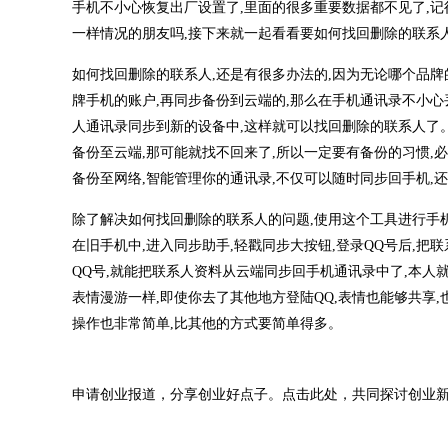
手机不小心恢复出厂设置了,里面的很多重要数据都不见了,记
一样情况的朋友吗,接下来就一起看看要如何找回删除的联系人
如何找回删除的联系人,还是有很多办法的,因为无论哪个品
牌手机的账户,再同步备份到云端的,那么在手机通讯录不小心
人通讯录同步到新的设备中,这样就可以找回删除的联系人了
备份至云端,那可能就找不回来了,所以一定要有备份的习惯,
备份至网络,智能管理你的通讯录,不仅可以随时同步回手机,
除了解决如何找回删除的联系人的问题,使用这个工具进行手机通
在旧手机中,进入同步助手,轻戳同步大按钮,登录QQ号后,把
QQ号,就能把联系人资料从云端同步回手机通讯录中了,本人
表情漫游一样,即使你去了其他地方登陆QQ,表情也能够共享
操作也非常简单,比其他的方式要简单得多。
申请创业报道，分享创业好点子。点击此处，共同探讨创业