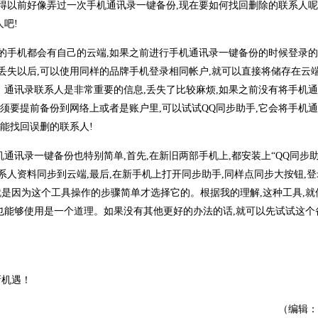
得以前好像弄过一次手机通讯录一键备份,现在要如何找回删除的联系人呢
吧!
牌的手机都会有自己的云端,如果之前进行手机通讯录一键备份的时候登录
丢失以后,可以使用同样的品牌手机登录相同帐户,就可以直接将储存在云
。通讯录联系人是非常重要的信息,丢失了比较麻烦,如果之前没有将手机
必须要提前备份到网络上或者是账户里,可以试试QQ同步助手,它会将手机
还能找回误删的联系人!
讯录一键备份也特别简单,首先,在新旧两部手机上,都安装上“QQ同步助
联系人资料同步到云端,最后,在新手机上打开同步助手,同样点同步大按钮,
就是因为这个工具操作的步骤简单才选择它的。根据我的理解,这种工具,就
,也能够使用是一个道理。如果没有其他更好的办法的话,就可以先试试这个
新机遇！
（编辑：